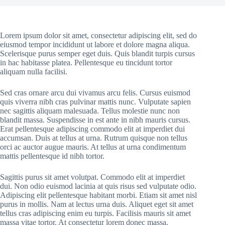
Lorem ipsum dolor sit amet, consectetur adipiscing elit, sed do
eiusmod tempor incididunt ut labore et dolore magna aliqua.
Scelerisque purus semper eget duis. Quis blandit turpis cursus
in hac habitasse platea. Pellentesque eu tincidunt tortor
aliquam nulla facilisi.
Sed cras ornare arcu dui vivamus arcu felis. Cursus euismod
quis viverra nibh cras pulvinar mattis nunc. Vulputate sapien
nec sagittis aliquam malesuada. Tellus molestie nunc non
blandit massa. Suspendisse in est ante in nibh mauris cursus.
Erat pellentesque adipiscing commodo elit at imperdiet dui
accumsan. Duis at tellus at urna. Rutrum quisque non tellus
orci ac auctor augue mauris. At tellus at urna condimentum
mattis pellentesque id nibh tortor.
Sagittis purus sit amet volutpat. Commodo elit at imperdiet
dui. Non odio euismod lacinia at quis risus sed vulputate odio.
Adipiscing elit pellentesque habitant morbi. Etiam sit amet nisl
purus in mollis. Nam at lectus urna duis. Aliquet eget sit amet
tellus cras adipiscing enim eu turpis. Facilisis mauris sit amet
massa vitae tortor. At consectetur lorem donec massa.