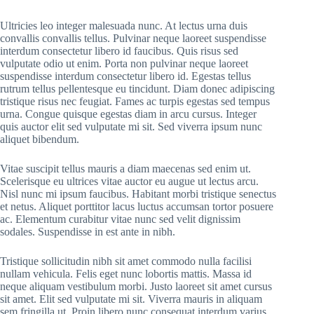
Ultricies leo integer malesuada nunc. At lectus urna duis
convallis convallis tellus. Pulvinar neque laoreet suspendisse
interdum consectetur libero id faucibus. Quis risus sed
vulputate odio ut enim. Porta non pulvinar neque laoreet
suspendisse interdum consectetur libero id. Egestas tellus
rutrum tellus pellentesque eu tincidunt. Diam donec adipiscing
tristique risus nec feugiat. Fames ac turpis egestas sed tempus
urna. Congue quisque egestas diam in arcu cursus. Integer
quis auctor elit sed vulputate mi sit. Sed viverra ipsum nunc
aliquet bibendum.
Vitae suscipit tellus mauris a diam maecenas sed enim ut.
Scelerisque eu ultrices vitae auctor eu augue ut lectus arcu.
Nisl nunc mi ipsum faucibus. Habitant morbi tristique senectus
et netus. Aliquet porttitor lacus luctus accumsan tortor posuere
ac. Elementum curabitur vitae nunc sed velit dignissim
sodales. Suspendisse in est ante in nibh.
Tristique sollicitudin nibh sit amet commodo nulla facilisi
nullam vehicula. Felis eget nunc lobortis mattis. Massa id
neque aliquam vestibulum morbi. Justo laoreet sit amet cursus
sit amet. Elit sed vulputate mi sit. Viverra mauris in aliquam
sem fringilla ut. Proin libero nunc consequat interdum varius